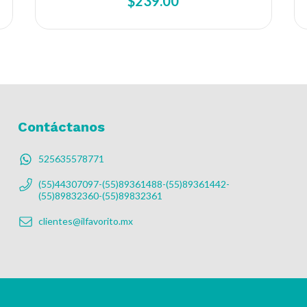
$239.00
Contáctanos
525635578771
(55)44307097-(55)89361488-(55)89361442-
(55)89832360-(55)89832361
clientes@ilfavorito.mx