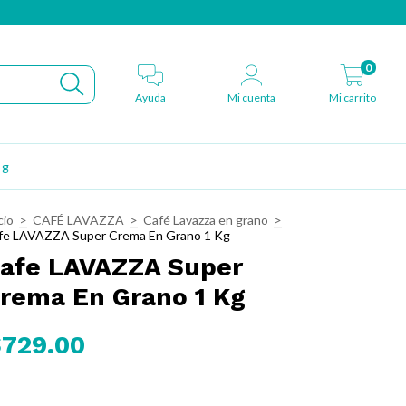
0
Ayuda
Mi cuenta
Mi carrito
og
cio
>
CAFÉ LAVAZZA
>
Café Lavazza en grano
>
fe LAVAZZA Super Crema En Grano 1 Kg
afe LAVAZZA Super
rema En Grano 1 Kg
729.00