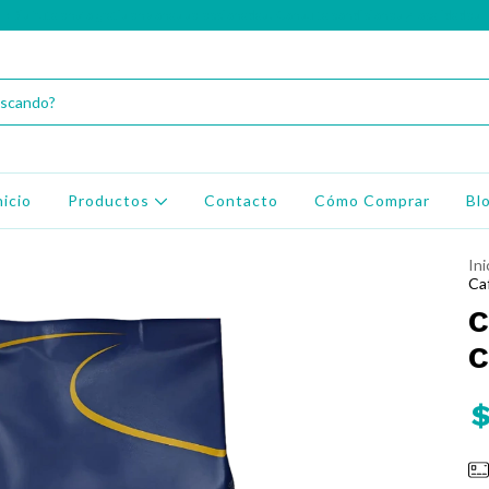
¡Disfruta envío gratis en zonas seleccionadas! Consulta condiciones y localidades.
nicio
Productos
Contacto
Cómo Comprar
Bl
Ini
Ca
C
C
$