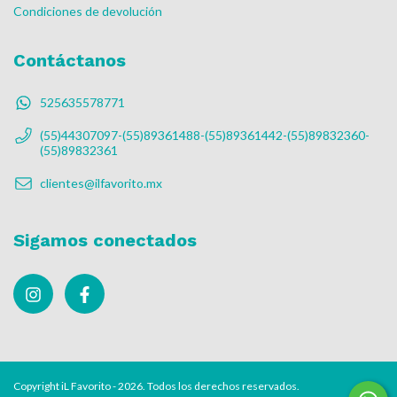
Condiciones de devolución
Contáctanos
525635578771
(55)44307097-(55)89361488-(55)89361442-(55)89832360-
(55)89832361
clientes@ilfavorito.mx
Sigamos conectados
Copyright iL Favorito - 2026. Todos los derechos reservados.