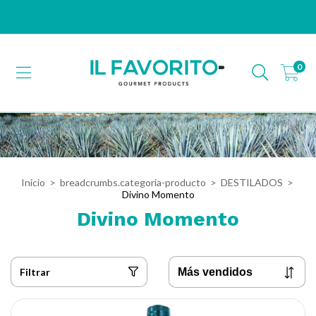
¡Disfruta envío gratis en zonas seleccionadas! Consulta condiciones y
localidades.
0
Inicio
>
breadcrumbs.categoria-producto
>
DESTILADOS
>
Divino Momento
Divino Momento
Filtrar